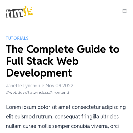
TUTORIALS
The Complete Guide to
Full Stack Web
Development
Janette Lynch
•
Tue Nov 08 2022
#webdev
#tailwindcss
#frontend
Lorem ipsum dolor sit amet consectetur adipiscing
elit euismod rutrum, consequat fringilla ultricies
nullam curae mollis semper conubia viverra, orci